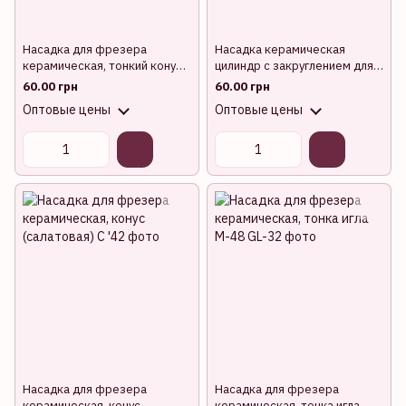
Насадка для фрезера
Насадка керамическая
керамическая, тонкий конус
цилиндр с закруглением для
синяя
снятия гель-лака(красная)
60.00 грн
60.00 грн
Оптовые цены
Оптовые цены
Насадка для фрезера
Насадка для фрезера
керамическая, конус
керамическая, тонка игла