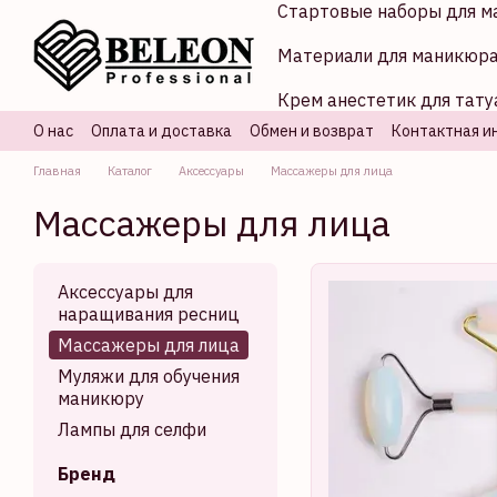
Стартовые наборы для м
Перейти к основному контенту
Материали для маникюр
Крем анестетик для тату
О нас
Оплата и доставка
Обмен и возврат
Контактная и
Главная
Каталог
Аксессуары
Массажеры для лица
Массажеры для лица
Аксессуары для
наращивания ресниц
Массажеры для лица
Муляжи для обучения
маникюру
Лампы для селфи
Бренд