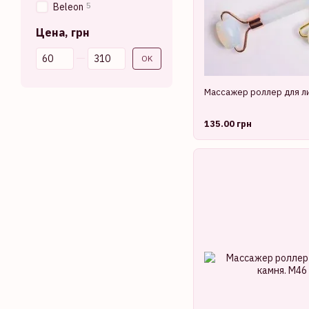
5
Beleon
Цена, грн
От Цена, грн
До Цена, грн
OK
Массажер роллер для ли
135.00 грн