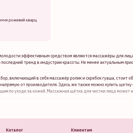
иччя рожевий кварц.
 молодости эффективным средством являются массажёры для лица
о последний тренд в индустрии красоты. Не менее актуальным прис
бор, включающий в себя массажёр ролик и скребок гуаша, стоит об
напрямую от производителя. Здесь же также можно купить щетку-
им по уходе за кожей. Массажная щётка для чистки лица может и
ассажёры для лица: из камня, кварц, неф
Каталог
Клиентам