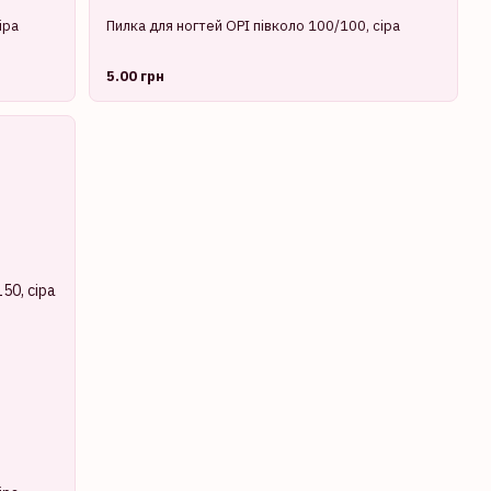
іра
Пилка для ногтей OPI півколо 100/100, сіра
5.00 грн