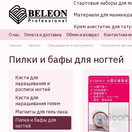
Стартовые наборы для м
Перейти к основному контенту
Материали для маникюр
Крем анестетик для тату
О нас
Оплата и доставка
Обмен и возврат
Контактная и
Главная
Каталог
Оборудование и инструменты
Інструменти для ма
Пилки и бафы для ногтей
Кисти для
наращивания и
росписи ногтей
Кисти для
наращивания гелем
Магниты для гель-лака
Пилки и бафы для
ногтей