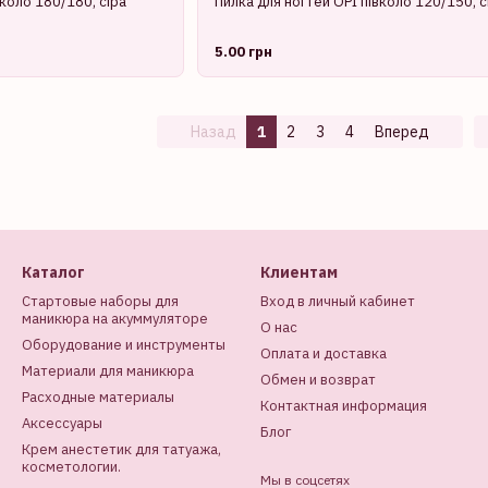
вколо 180/180, сіра
Пилка для ногтей OPI півколо 120/150, с
5.00 грн
Назад
1
2
3
4
Вперед
Каталог
Клиентам
Стартовые наборы для
Вход в личный кабинет
маникюра на акуммуляторе
О нас
Оборудование и инструменты
Оплата и доставка
Материали для маникюра
Обмен и возврат
Расходные материалы
Контактная информация
Аксессуары
Блог
Крем анестетик для татуажа,
косметологии.
Мы в соцсетях