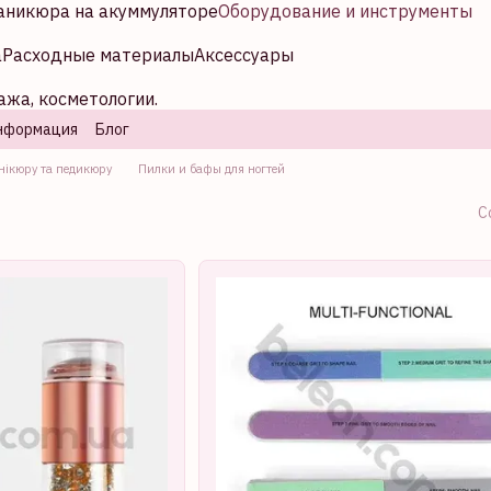
аникюра на акуммуляторе
Оборудование и инструменты
а
Расходные материалы
Аксессуары
ажа, косметологии.
нформация
Блог
нікюру та педикюру
Пилки и бафы для ногтей
С