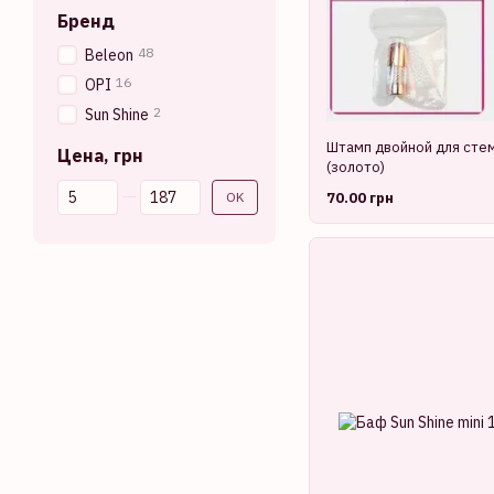
Бренд
48
Beleon
16
OPI
2
Sun Shine
Штамп двойной для стем
Цена, грн
(золото)
От Цена, грн
До Цена, грн
OK
70.00 грн