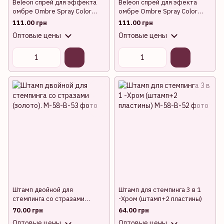
Beleon спрей для эффекта
Beleon спрей для эфекта
омбре Ombre Spray Color
омбре Ombre Spray Color
№04, 10гр
№02, 10гр -Black
111.00 грн
111.00 грн
Оптовые цены
Оптовые цены
Штамп двойной для
Штамп для стемпинга 3 в 1
стемпинга со стразами
-Хром (штамп+2 пластины)
(золото).
70.00 грн
64.00 грн
Оптовые цены
Оптовые цены