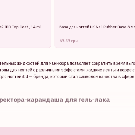
й IBD Top Coat , 14 ml
База для ногтей UK.Nail Rubber Base 8 мл
67.57 грн
тельных жидкостей для маникюра позволяет сократить время выпо
топы для ногтей с различными эффектами, жидкие ленты и коррект
ля ногтей ibd — бренда, который стал символом качества в сфере
ректора-карандаша для гель-лака
вичков является аккуратное нанесение покрытия в зоне кутикулы
и в труднодоступных местах. Благодаря удобной форме и тонкому
изинце. Средство подходит как для маникюра, так и для педикюр