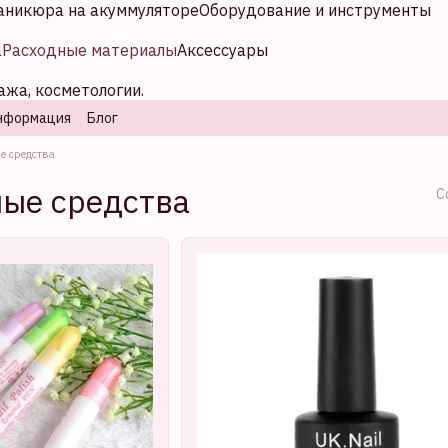
аникюра на акуммуляторе
Оборудование и инструменты
а
Расходные материалы
Аксессуары
ажа, косметологии.
нформация
Блог
е средства
ые средства
С