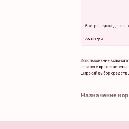
Быстрая сушка для ногте
66.00 грн
Использование вспомога
каталоге представлены 
широкий выбор средств д
Назначение кор
Наиболее сложным для но
движение удалить огрех
зону кутикулы даже на м