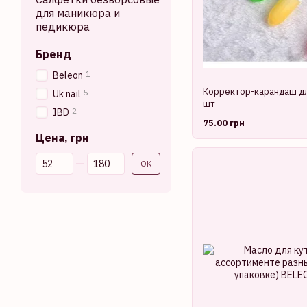
для маникюра и
педикюра
Бренд
1
Beleon
Корректор-карандаш для
5
Uk nail
шт
2
IBD
75.00 грн
Цена, грн
От Цена, грн
До Цена, грн
OK