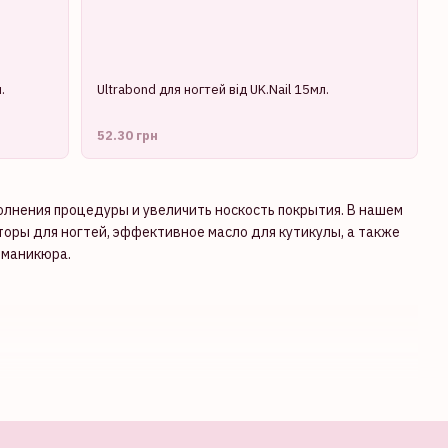
.
Ultrabond для ногтей від UK.Nail 15мл.
52.30 грн
лнения процедуры и увеличить носкость покрытия. В нашем
оры для ногтей, эффективное масло для кутикулы, а также
 маникюра.
. Корректор-карандаш для гель-лака позволяет в одно
 носику корректор-карандаш для гель-лака прорабатывает
а. Корректор-карандаш для гель-лака не требует особых