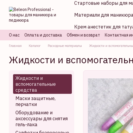
Стартовые наборы для м
Перейти к основному контенту
Материали для маникюр
Крем анестетик для тату
О нас
Оплата и доставка
Обмен и возврат
Контактная и
Главная
Каталог
Расходные материалы
Жидкости и вспомогательны
Жидкости и вспомогательн
Жидкости и
вспомогательные
средства
Маски защитные,
перчатки
Оборудование и
аксессуары для снятия
гель-лака
Салфетки безворсовые