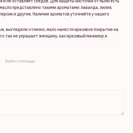
я и не оставляет следов. Для защиты кисточки от пыли есть
масло представлено такими ароматами: лаванда, лилия,
, персик и другие. Наличие ароматов уточняйте у нашего
ые, выглядели отлично, мало нанести красивое покрытие на
его так не украшает женщину, как красивый маникюр и
Войти с помощью