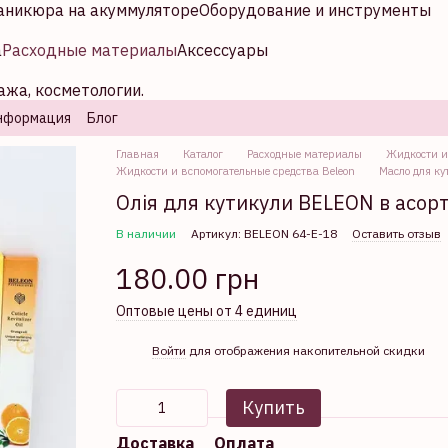
аникюра на акуммуляторе
Оборудование и инструменты
а
Расходные материалы
Аксессуары
ажа, косметологии.
нформация
Блог
Главная
Каталог
Расходные материалы
Жидкости и
Жидкости и вспомогательные средства Beleon
Масло для ку
Олія для кутикули BELEON в асорти
В наличии
Артикул: BELEON 64-Е-18
Оставить отзыв
180.00 грн
Оптовые цены от 4 единиц
%
Войти
для отображения накопительной скидки
Купить
Доставка
Оплата