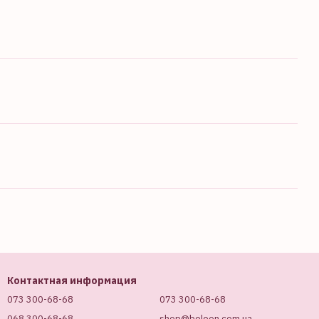
Контактная информация
073 300-68-68
073 300-68-68
068 300-68-68
shop@beleon.com.ua