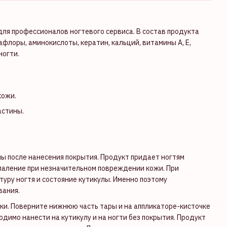
для профессионалов ногтевого сервиса. В состав продукта
афлоры, аминокислоты, кератин, кальций, витамины А, Е,
ногти.
кожи.
астины.
ы после нанесения покрытия. Продукт придает ногтям
паление при незначительном повреждении кожи. При
уру ногтя и состояние кутикулы. Именно поэтому
вания.
чки. Поверните нижнюю часть тары и на аппликаторе-кисточке
одимо нанести на кутикулу и на ногти без покрытия. Продукт