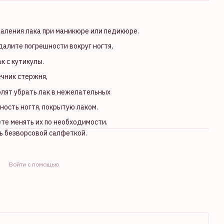
аления лака при маникюре или педикюре.
далите погрешности вокруг ногтя,
к с кутикулы.
чник стержня,
олят убрать лак в нежелательных
ность ногтя, покрытую лаком.
те менять их по необходимости.
ь безворсовой салфеткой.
Войти с помощью