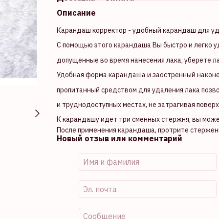
Описание
Карандаш корректор - удобный карандаш для уд
С помощью этого карандаша Вы быстро и легко у
допущенные во время нанесения лака, уберете ла
Удобная форма карандаша и заостренный наконе
пропитанный средством для удаления лака позв
и труднодоступных местах, не затрагивая поверх
К карандашу идет три сменных стержня, вы може
После применения карандаша, протрите стержен
Новый отзыв или комментарий