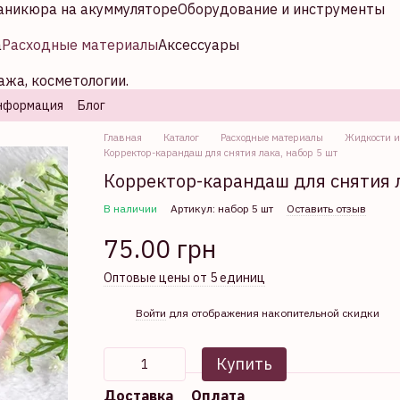
аникюра на акуммуляторе
Оборудование и инструменты
а
Расходные материалы
Аксессуары
ажа, косметологии.
нформация
Блог
Главная
Каталог
Расходные материалы
Жидкости и
Корректор-карандаш для снятия лака, набор 5 шт
Корректор-карандаш для снятия л
В наличии
Артикул: набор 5 шт
Оставить отзыв
75.00 грн
Оптовые цены от 5 единиц
%
Войти
для отображения накопительной скидки
Купить
Доставка
Оплата