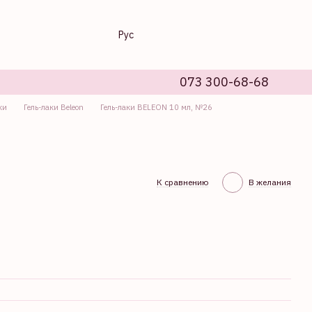
Рус
073 300-68-68
ки
Гель-лаки Beleon
Гель-лаки BELEON 10 мл, №26
К сравнению
В желания