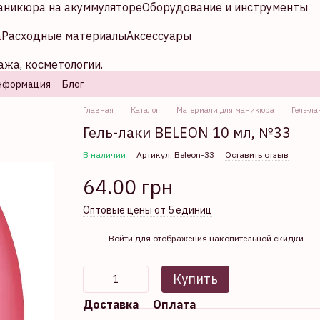
аникюра на акуммуляторе
Оборудование и инструменты
а
Расходные материалы
Аксессуары
ажа, косметологии.
нформация
Блог
Главная
Каталог
Материали для маникюра
Гель-ла
Гель-лаки BELEON 10 мл, №33
В наличии
Артикул: Beleon-33
Оставить отзыв
64.00 грн
Оптовые цены от 5 единиц
%
Войти
для отображения накопительной скидки
Купить
Доставка
Оплата