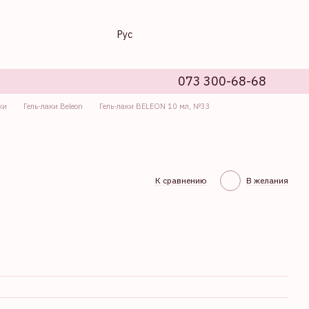
Рус
073 300-68-68
ки
Гель-лаки Beleon
Гель-лаки BELEON 10 мл, №33
К сравнению
В желания