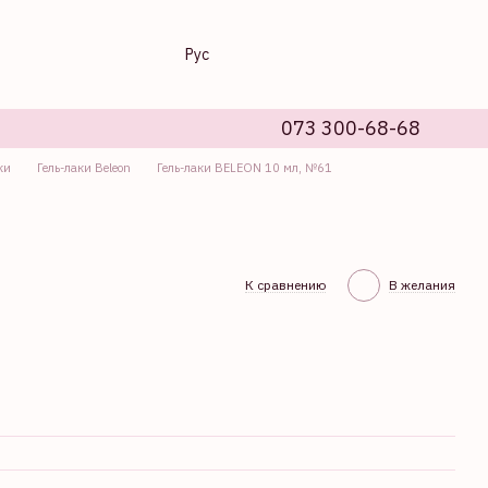
Рус
073 300-68-68
ки
Гель-лаки Beleon
Гель-лаки BELEON 10 мл, №61
К сравнению
В желания