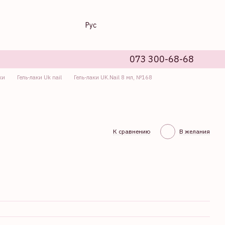
Рус
073 300-68-68
ки
Гель-лаки Uk nail
Гель-лаки UK.Nail 8 мл, №168
К сравнению
В желания