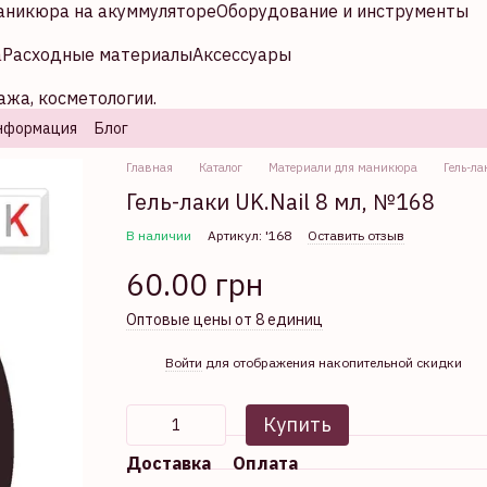
аникюра на акуммуляторе
Оборудование и инструменты
а
Расходные материалы
Аксессуары
ажа, косметологии.
нформация
Блог
Главная
Каталог
Материали для маникюра
Гель-ла
Гель-лаки UK.Nail 8 мл, №168
В наличии
Артикул: '168
Оставить отзыв
60.00 грн
Оптовые цены от 8 единиц
%
Войти
для отображения накопительной скидки
Купить
Доставка
Оплата