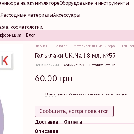
аникюра на акуммуляторе
Оборудование и инструменты
а
Расходные материалы
Аксессуары
ажа, косметологии.
нформация
Блог
Главная
Каталог
Материали для маникюра
Гель-ла
Гель-лаки UK.Nail 8 мл, №57
Нет в наличии
Артикул: '57
Оставить отзыв
60.00 грн
%
Войти
для отображения накопительной скидки
Сообщить, когда появится
Доставка
Оплата
Описание