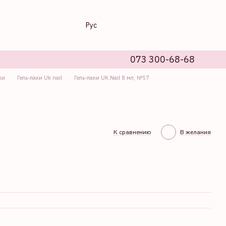
Рус
073 300-68-68
ки
Гель-лаки Uk nail
Гель-лаки UK.Nail 8 мл, №57
К сравнению
В желания