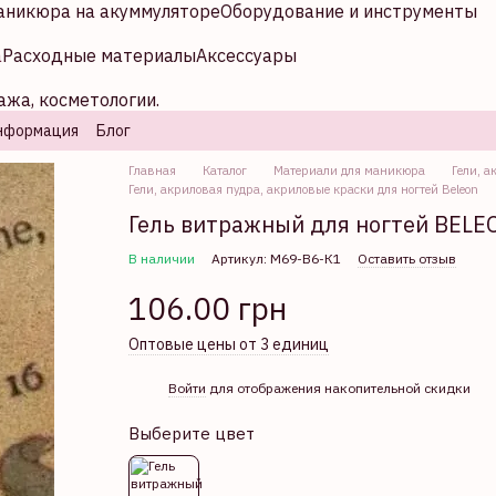
аникюра на акуммуляторе
Оборудование и инструменты
а
Расходные материалы
Аксессуары
ажа, косметологии.
нформация
Блог
Главная
Каталог
Материали для маникюра
Гели, а
Гели, акриловая пудра, акриловые краски для ногтей Beleon
Гель витражный для ногтей BELE
В наличии
Артикул: М69-В6-К1
Оставить отзыв
106.00 грн
Оптовые цены от 3 единиц
%
Войти
для отображения накопительной скидки
Выберите цвет