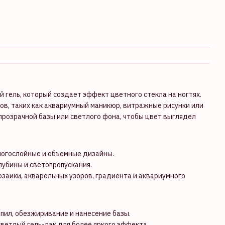
 гель, который создает эффект цветного стекла на ногтях.
ов, таких как аквариумный маникюр, витражные рисунки или
прозрачной базы или светлого фона, чтобы цвет выглядел
ногослойные и объемные дизайны.
убины и светопропускания.
озаики, акварельных узоров, градиента и аквариумного
пил, обезжиривание и нанесение базы.
ветлый гель-лак для более яркого эффекта.