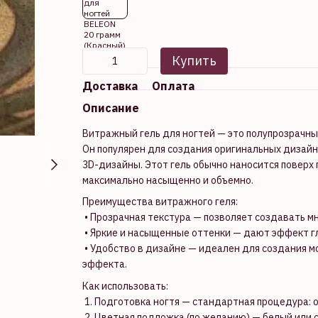
Купить
Доставка
Оплата
Описание
Витражный гель для ногтей — это полупрозрачный
Он популярен для создания оригинальных дизайн
3D-дизайны. Этот гель обычно наносится поверх 
максимально насыщенно и объемно.
Преимущества витражного геля:
• Прозрачная текстура — позволяет создавать м
• Яркие и насыщенные оттенки — дают эффект гл
• Удобство в дизайне — идеален для создания м
эффекта.
Как использовать:
1. Подготовка ногтя — стандартная процедура: о
2. Цветная подложка (по желанию) — белый или с