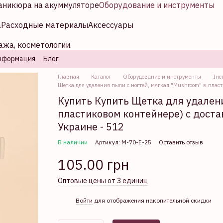
аникюра на акуммуляторе
Оборудование и инструменты
а
Расходные материалы
Аксессуары
ажа, косметологии.
нформация
Блог
Главная
Каталог
Оборудование и инструменты
Інс
Щетка для удаления пыли с ногтей, мягкая "Mushroom" в плас
Купить Купить Щетка для удалени
пластиковом контейнере) с достав
Украине - 512
В наличии
Артикул: М-70-Е-25
Оставить отзыв
105.00 грн
Оптовые цены от 3 единиц
%
Войти
для отображения накопительной скидки