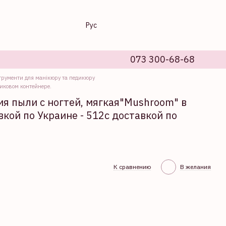
Рус
073 300-68-68
трументи для манікюру та педикюру
тиковом контейнере.
я пыли с ногтей, мягкая"Mushroom" в
кой по Украине - 512с доставкой по
К сравнению
В желания