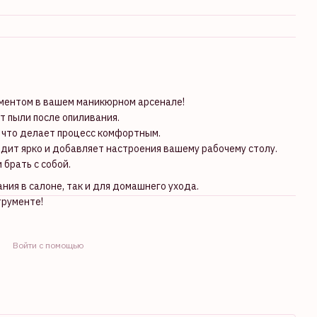
ментом в вашем маникюрном арсенале!
т пыли после опиливания.
, что делает процесс комфортным.
дит ярко и добавляет настроения вашему рабочему столу.
 брать с собой.
ия в салоне, так и для домашнего ухода.
трументе!
Войти с помощью