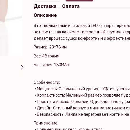
Доставка
Оплата
Описание
Этот компактный и стильный LED -аппарат предн
нет света, так как имеет встроенный акуммулято
делает процесс сушки комфортным и эффективн
Размер :23*78 мм
Вес-48 грамм
Баттарея-180MAh
Особенности:
• Мощность: Оптимальный уровень УФ-излучения
• Компактность: Маленький размер позволяет удо
• Простота в использовании: Однокнопочное упр
• Дизайн: Стильный корпус в минималистичном ст
• Безопасность: Лампа не перегревает ногти и н
Применение:
• Полимеризация геля , форм и типс.