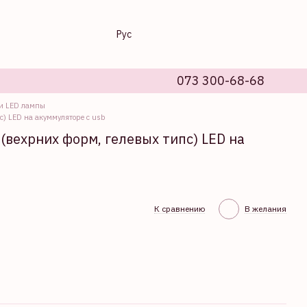
Рус
073 300-68-68
и LED лампы
) LED на акуммуляторе с usb
(вехрних форм, гелевых типс) LED на
К сравнению
В желания