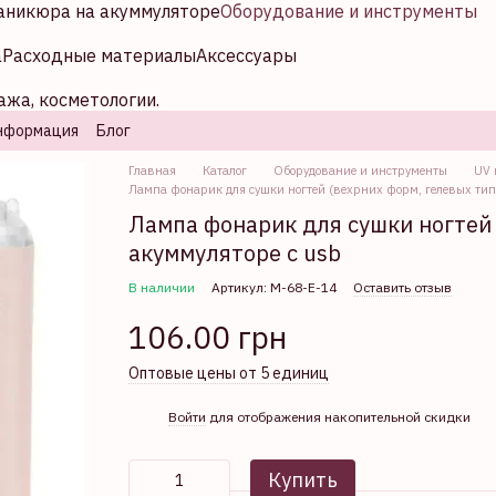
аникюра на акуммуляторе
Оборудование и инструменты
а
Расходные материалы
Аксессуары
ажа, косметологии.
нформация
Блог
Главная
Каталог
Оборудование и инструменты
UV 
Лампа фонарик для сушки ногтей (вехрних форм, гелевых типс
Лампа фонарик для сушки ногтей 
акуммуляторе с usb
В наличии
Артикул: М-68-Е-14
Оставить отзыв
106.00 грн
Оптовые цены от 5 единиц
%
Войти
для отображения накопительной скидки
Купить