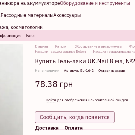
аникюра на акуммуляторе
Оборудование и инструменты
а
Расходные материалы
Аксессуары
ажа, косметологии.
нформация
Блог
Главная
Каталог
Оборудование и инструменты
Фре
Насадки твердосплавные Beleon
Насадка твердосплавна к
Купить Гель-лаки UK.Nail 8 мл, №
Нет в наличии
Артикул: GL-16-2
Оставить отзыв
78.38 грн
%
Войти
для отображения накопительной скидки
Сообщить, когда появится
Доставка
Оплата