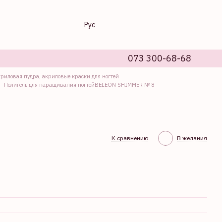
Рус
073 300-68-68
криловая пудра, акриловые краски для ногтей
Полигель для наращивания ногтейBELEON SHIMMER № 8
К сравнению
В желания