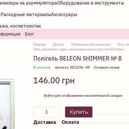
аникюра на акуммуляторе
Оборудование и инструменты
а
Расходные материалы
Аксессуары
ажа, косметологии.
нформация
Блог
Главная
Каталог
Материали для маникюра
Гели, а
Гели, акриловая пудра, акриловые краски для ногтей Beleon
Полігель BELEON SHIMMER № 8
В наличии
Артикул: BELEON -08
Оставить отзыв
146.00 грн
%
Войти
для отображения накопительной скидки
Купить
Доставка
Оплата