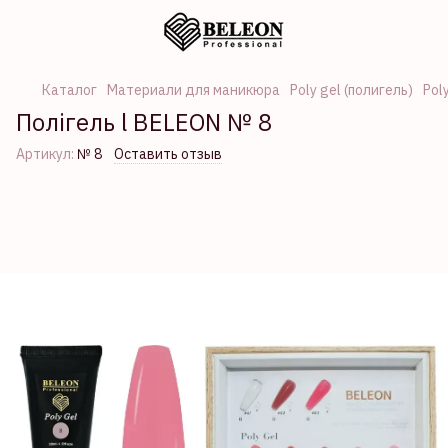
Каталог
Материали для маникюра
Poly gel (полигель)
Pol
Полігель l BELEON № 8
Артикул:
№ 8
Оставить отзыв