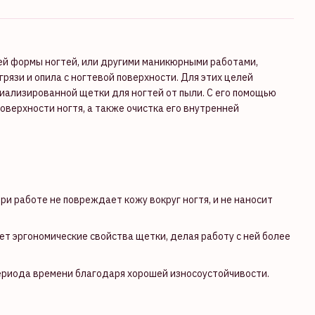
ей формы ногтей, или другими маникюрными работами,
рязи и опила с ногтевой поверхности. Для этих целей
иализированной щетки для ногтей от пыли. С его помощью
оверхности ногтя, а также очистка его внутренней
ри работе не повреждает кожу вокруг ногтя, и не наносит
ет эргономические свойства щетки, делая работу с ней более
ериода времени благодаря хорошей износоустойчивости.