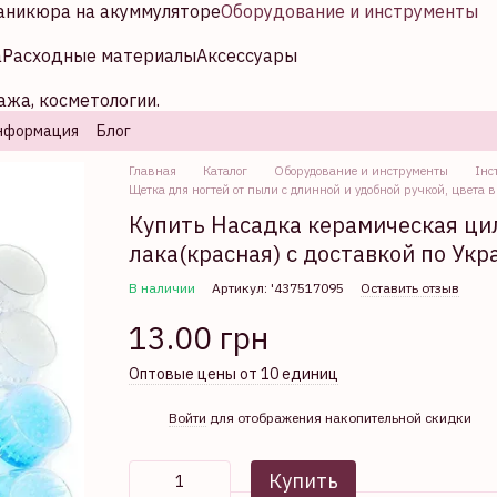
аникюра на акуммуляторе
Оборудование и инструменты
а
Расходные материалы
Аксессуары
ажа, косметологии.
нформация
Блог
Главная
Каталог
Оборудование и инструменты
Інс
Щетка для ногтей от пыли с длинной и удобной ручкой, цвета в
Купить Насадка керамическая цил
лака(красная) с доставкой по Укр
В наличии
Артикул: '437517095
Оставить отзыв
13.00 грн
Оптовые цены от 10 единиц
%
Войти
для отображения накопительной скидки
Купить