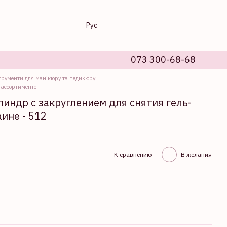
Рус
073 300-68-68
трументи для манікюру та педикюру
 ассортименте
индр с закруглением для снятия гель-
аине - 512
К сравнению
В желания