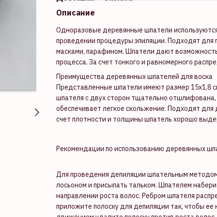
Описание
Одноразовые деревянные шпатели используются 
проведении процедуры эпиляции. Подходят для п
масками, парафином. Шпатели дают возможность
процесса. За счет тонкого и равномерного расп
Преимущества деревянных шпателей для воска
Представленные шпатели имеют размер 15х1,8 см
шпателя с двух сторон тщательно отшлифована,
обеспечивает легкое скольжение. Подходят для 
счет плотности и толщины шпатель хорошо выдер
Рекомендации по использованию деревянных шп
Для проведения депиляции шпательным методом 
лосьоном и присыпать тальком. Шпателем наберит
направлении роста волос. Ребром шпателя распр
приложите полоску для депиляции так, чтобы ее 
движением удалите полоску против роста волос.