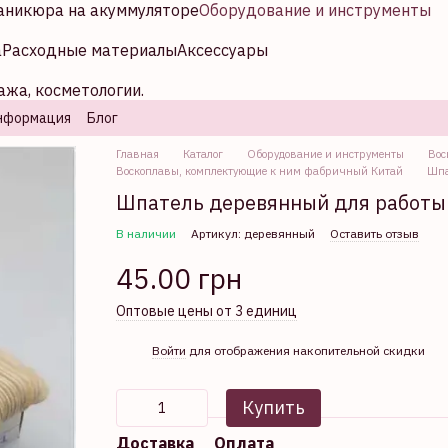
аникюра на акуммуляторе
Оборудование и инструменты
а
Расходные материалы
Аксессуары
ажа, косметологии.
нформация
Блог
Главная
Каталог
Оборудование и инструменты
Вос
Воскоплавы, комплектующие к ним фабричный Китай
Шпа
Шпатель деревянный для работы 
В наличии
Артикул: деревянный
Оставить отзыв
45.00 грн
Оптовые цены от 3 единиц
%
Войти
для отображения накопительной скидки
Купить
Доставка
Оплата