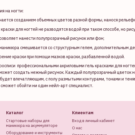
я на ногти:
чается созданием объемных цветов разной формы, нанося рельефн
краски для ногтей не разводятся водой при таком способе, но рис
озволяет нанести полупрозрачный рисунок или фон;
маникюра смешивается со структурным гелем, дополнительным дек
оение краски при помощи мазков краски, разбавленной водой.
осписи профессиональными акриловыми гель красками для ногтей 
может создать нежный рисунок. Каждый полупрозрачный цветок н
т будет впечатляющим, с полу размытыми контурами, тонами и тен
е сможет обойти ни один нейл-арт специалист.
Каталог
Клиентам
Стартовые наборы для
Вход в личный кабинет
маникюра на акуммуляторе
О нас
Оборудование и инструменты