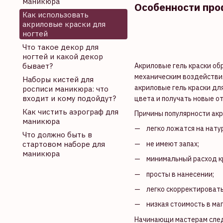
маникюра
Особенности про
Как использовать
акриловые краски для
ногтей
Что такое декор для
ногтей и какой декор
Акриловые гель краски обр
бывает?
механическим воздействи
Наборы кистей для
акриловые гель краски дл
росписи маникюра: что
входит и кому подойдут?
цвета и получать новые о
Как чистить аэрограф для
Причины популярности акр
маникюра
легко ложатся на нату
Что должно быть в
не имеют запах;
стартовом наборе для
маникюра
минимальный расход кр
просты в нанесении;
легко скорректировать
низкая стоимость в ма
Начинающи мастерам следу