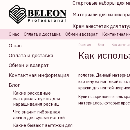
Стартовые наборы для м
Перейти к основному контенту
Материали для маникюр
Крем анестетик для тату
О нас
Оплата и доставка
Обмен и возврат
Контактная и
О нас
Главная
Блог
Как использ
Как исполь
Оплата и доставка
Обмен и возврат
Контактная информация
полотен. Данный материа
картину на ногтевой плас
Блог
краски для ногтей неприх
Какие расходные
Купить акриловые гель кр
материалы нужны для
материалов, которые прос
наращивания ресниц
Что значит гибридная
лампа для сушки ногтей
Какие бывают вытяжки для