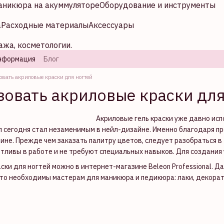
аникюра на акуммуляторе
Оборудование и инструменты
а
Расходные материалы
Аксессуары
ажа, косметологии.
нформация
Блог
овать акриловые краски для ногтей
зовать акриловые краски для
Акриловые гель краски уже давно ис
л сегодня стал незаменимым в нейл-дизайне. Именно благодаря 
тине. Прежде чем заказать палитру цветов, следует разобраться 
отливы в работе и не требуют специальных навыков. Для создания
аски для ногтей можно в интернет-магазине Beleon Professional. 
то необходимы мастерам для маникюра и педикюра: лаки, декора