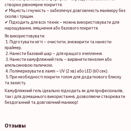
створює рівномірне покриття.
✔ Міцність і гнучкість – забезпечує довговічність манікюру без
сколів і тріщин.
✔ Підходить для всіх технік – можна використовувати для
нарощування, зміцнення або базового покриття.
Як використовувати:
1. Підготувати нігті – очистити, знежирити та нанести
праймер.
2. Нанести базовий шар – для кращого зчеплення.
3. Нанести камуфляжний гель – вирівняти пензлем або
апельсиновою паличкою.
4. Полімеризувати в лампі – UV (2 хв) або LED (60 сек).
5. При необхідності покрити топом для додаткового блиску
та захисту.
Камуфляжний гель ідеально підходить як для професіоналів,
так і для домашнього використання, дозволяючи створювати
бездоганний та довговічний манікюр!
Отзывы