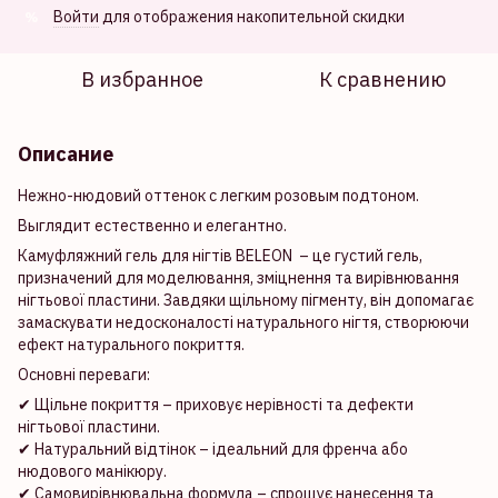
Войти
для отображения накопительной скидки
%
В избранное
К сравнению
Описание
Нежно-нюдовий оттенок с легким розовым подтоном.
Выглядит естественно и елегантно.
Камуфляжний гель для нігтів BELEON – це густий гель,
призначений для моделювання, зміцнення та вирівнювання
нігтьової пластини. Завдяки щільному пігменту, він допомагає
замаскувати недосконалості натурального нігтя, створюючи
ефект натурального покриття.
Основні переваги:
✔ Щільне покриття – приховує нерівності та дефекти
нігтьової пластини.
✔ Натуральний відтінок – ідеальний для френча або
нюдового манікюру.
✔ Самовирівнювальна формула – спрощує нанесення та